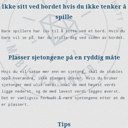
Ikke sitt ved bordet hvis du ikke tenker å
spille
Bare spillere har lov til å sitte ved et bord. Hvis du
bare vil se på, bør du stille deg ved siden av bordet.
Plasser sjetongene på en ryddig måte
Hvis du vil satse mer enn en sjetong, skal de stables
oppå hverandre, ikke slenges utover. Hvis du bruker
sjetonger med ulik verdi, skal de med høyest verdi
ligge nederst, og de med lavest verdi legges øverst.
Det er vanligvis forbudt å røre sjetongene etter at de
er plassert.
Tips