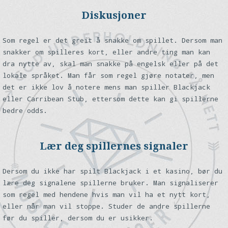
Diskusjoner
Som regel er det greit å snakke om spillet. Dersom man
snakker om spilleres kort, eller andre ting man kan
dra nytte av, skal man snakke på engelsk eller på det
lokale språket. Man får som regel gjøre notater, men
det er ikke lov å notere mens man spiller Blackjack
eller Carribean Stub, ettersom dette kan gi spillerne
bedre odds.
Lær deg spillernes signaler
Dersom du ikke har spilt Blackjack i et kasino, bør du
lære deg signalene spillerne bruker. Man signaliserer
som regel med hendene hvis man vil ha et nytt kort,
eller når man vil stoppe. Studer de andre spillerne
før du spiller, dersom du er usikker.