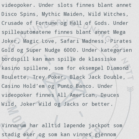
videopoker. Under slots finnes blant annet
Disco Spins, Mythic Maiden, Wild Witches,
Crusade of Fortune og Hall of Gods. Under
spilleautomatene finnes blant annet Mega
Joker, Magic Love, Safari Madness, Pirates
Gold og Super Nudge 6000. Under kategorien
bordspill kan man spille de klassiske
kasino spillene, som for eksempel Diamond
Roulette, Trey Poker, Black Jack Double,
Casino Hold’em og Punto Banco. Under
videopoker finnes All American, Deuces
Wild, Joker Wild og Jacks or better.
Vinnarum har alltid løpende jackpot som
stadig øker og som kan vinnes gjennom