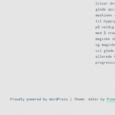
Silver Un
glede spi
maskinen 
til hyppi
på veldig
med å sta
magiske s
og magisk
vil glede
allerede 
progressi
Proudly powered by WordPress
|
Theme: Adler by
Pixe