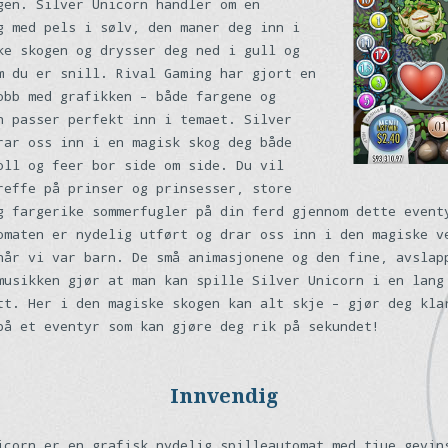
gen. Silver Unicorn handler om en
g med pels i sølv, den maner deg inn i
ke skogen og drysser deg ned i gull og
m du er snill. Rival Gaming har gjort en
obb med grafikken – både fargene og
n passer perfekt inn i temaet. Silver
rar oss inn i en magisk skog deg både
oll og feer bor side om side. Du vil
reffe på prinser og prinsesser, store
g fargerike sommerfugler på din ferd gjennom dette event
omaten er nydelig utført og drar oss inn i den magiske v
når vi var barn. De små animasjonene og den fine, avslap
musikken gjør at man kan spille Silver Unicorn i en lang
tt. Her i den magiske skogen kan alt skje – gjør deg kla
på et eventyr som kan gjøre deg rik på sekundet!
Innvendig
icorn er en grafisk nydelig spilleautomat med tjue gevin