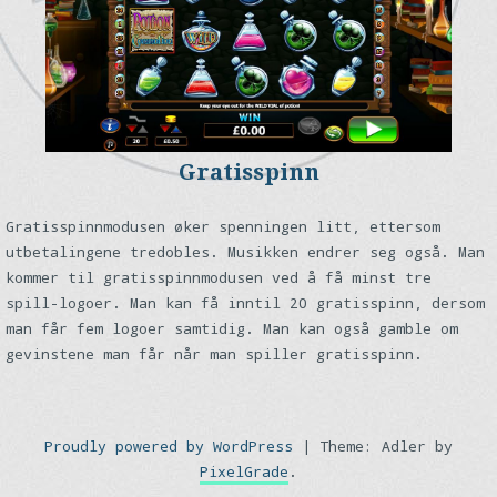
Gratisspinn
Gratisspinnmodusen øker spenningen litt, ettersom
utbetalingene tredobles. Musikken endrer seg også. Man
kommer til gratisspinnmodusen ved å få minst tre
spill-logoer. Man kan få inntil 20 gratisspinn, dersom
man får fem logoer samtidig. Man kan også gamble om
gevinstene man får når man spiller gratisspinn.
Proudly powered by WordPress
|
Theme: Adler by
PixelGrade
.