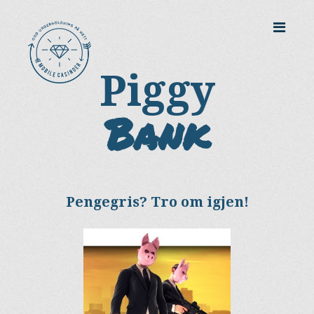
Piggy
Bank
Pengegris? Tro om igjen!