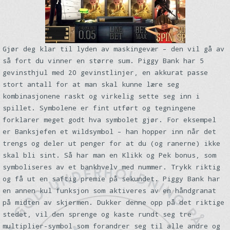
Gjør deg klar til lyden av maskingevær – den vil gå av
så fort du vinner en større sum. Piggy Bank har 5
gevinsthjul med 20 gevinstlinjer, en akkurat passe
stort antall for at man skal kunne lære seg
kombinasjonene raskt og virkelig sette seg inn i
spillet. Symbolene er fint utført og tegningene
forklarer meget godt hva symbolet gjør. For eksempel
er Banksjefen et wildsymbol – han hopper inn når det
trengs og deler ut penger for at du (og ranerne) ikke
skal bli sint. Så har man en Klikk og Pek bonus, som
symboliseres av et bankhvelv med nummer. Trykk riktig
og få ut en saftig premie på sekundet. Piggy Bank har
en annen kul funksjon som aktiveres av en håndgranat
på midten av skjermen. Dukker denne opp på det riktige
stedet, vil den sprenge og kaste rundt seg tre
multiplier-symbol som forandrer seg til alle andre og