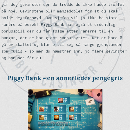
gir deg gevinster der du trodde du ikke hadde truffet
på noe. Gevinstene blir mangedoblet for at du skal
holde deg fornøyd. Banksjefen vil jo ikke ha sinte
ranere på besøk! Piggy Bank har også et ordentlig
bonusspill der du får følge etter ranerne til en
hangar, der de har gjemt ransutbyttet. Det er bare å
gå av skaftet og klamre til seg så mange gjenstander
som mulig – jo mer du hamstrer inn, jo flere gevinster
og bonuser får du.
Piggy Bank – en annerledes pengegris