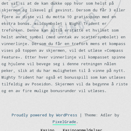
det vil si at de kan dukke opp hvor som helst på
skjermen og likevel gi gevinst. Dersom du får 3 eller
flere av disse vil du motta 10 gratisspinn med en
ekstra bonus. wildsymbolet i Might Trident er
treforken. Denne kan altså erstatte et hvilket som
helst annet symbol (med unntak av scattersymbolet) en
vinnerlinje. Dersom du får en trefork mens et kompass
vises på toppen av skjermen, vil det utløse «Compass
Feature». Etter hver vinnerlinje vil kompasset spinne
og hjulene vil bevege seg i denne retningen nålen
peker, slik at du har muligheten til å vinne på nytt.
Mighty Trident har også et bonusspill som kan utløses
tilfeldig av Poseidon. Skjermen vil da begynne å riste
og en av fire mulige bonusrunder vil utløses.
Proudly powered by WordPress
|
Theme: Adler by
PixelGrade
.
Kasino
Kasinoanmeldelser