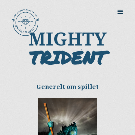
MIGHTY
TRIDENT
Generelt om spillet