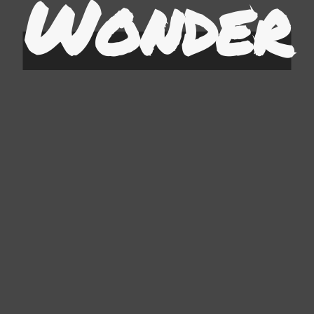
Wonder