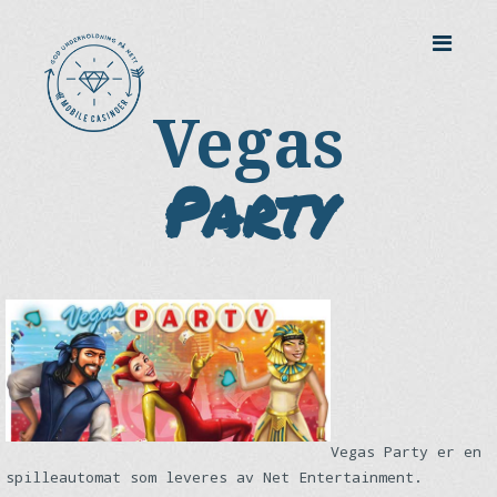
Vegas
Party
Vegas Party er en
spilleautomat som leveres av Net Entertainment.