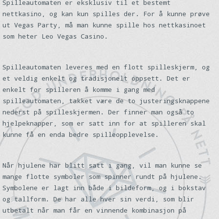
Spilleautomaten er eksklusiv til et bestemt
nettkasino, og kan kun spilles der. For å kunne prøve
ut Vegas Party, må man kunne spille hos nettkasinoet
som heter Leo Vegas Casino.
Spilleautomaten leveres med en flott spilleskjerm, og
et veldig enkelt og tradisjonelt oppsett. Det er
enkelt for spilleren å komme i gang med
spilleautomaten, takket være de to justeringsknappene
nederst på spilleskjermen. Der finner man også to
hjelpeknapper, som er satt inn for at spilleren skal
kunne få en enda bedre spilleopplevelse.
Når hjulene har blitt satt i gang, vil man kunne se
mange flotte symboler som spinner rundt på hjulene.
Symbolene er lagt inn både i bildeform, og i bokstav
og tallform. De har alle hver sin verdi, som blir
utbetalt når man får en vinnende kombinasjon på