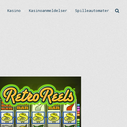
Kasino
Kasinoanmeldelser
Spilleautomater
Search