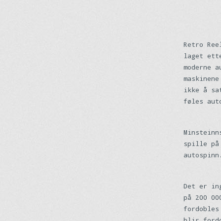
Retro Ree
laget ett
moderne a
maskinene
ikke å sa
føles aut
Minsteinn
spille på
autospinn
Det er in
på 200 00
fordobles
blir ford