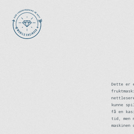
Dette er 
fruktmask
nettleser
kunne spi
få en kas
tid, men 
maskinen 