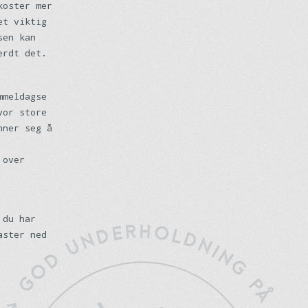
koster mer
et viktig
sen kan
erdt det.
mmeldagse
vor store
nner seg å
 over
 du har
aster ned