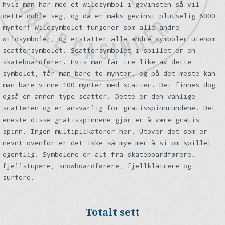
hvis man har med et wildsymbol i gevinsten så vil
dette doble seg, og da er maks gevinst plutselig 6000
mynter! Wildsymbolet fungerer som alle andre
wildsymboler, og erstatter alle andre symboler utenom
scattersymbolet. Scattersymbolet i spillet er en
skateboardfører. Hvis man får tre like av dette
symbolet, får man bare to mynter, og på det meste kan
man bare vinne 100 mynter med scatter. Det finnes dog
også en annen type scatter. Dette er den vanlige
scatteren og er ansvarlig for gratisspinnrundene. Det
eneste disse gratisspinnene gjør er å være gratis
spinn. Ingen multiplikatorer her. Utover det som er
nevnt ovenfor er det ikke så mye mer å si om spillet
egentlig. Symbolene er alt fra skateboardførere,
fjellstupere, snowboardførere, fjellklatrere og
surfere.
Totalt sett