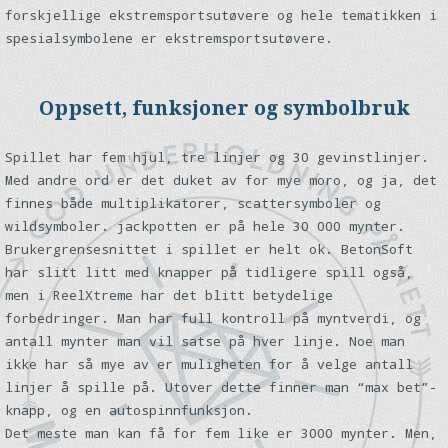
forskjellige ekstremsportsutøvere og hele tematikken i
spesialsymbolene er ekstremsportsutøvere.
Oppsett, funksjoner og symbolbruk
Spillet har fem hjul, tre linjer og 30 gevinstlinjer.
Med andre ord er det duket av for mye moro, og ja, det
finnes både multiplikatorer, scattersymboler og
wildsymboler. jackpotten er på hele 30 000 mynter.
Brukergrensesnittet i spillet er helt ok. BetonSoft
har slitt litt med knapper på tidligere spill også,
men i ReelXtreme har det blitt betydelige
forbedringer. Man har full kontroll på myntverdi, og
antall mynter man vil satse på hver linje. Noe man
ikke har så mye av er muligheten for å velge antall
linjer å spille på. Utover dette finner man “max bet”-
knapp, og en autospinnfunksjon.
Det meste man kan få for fem like er 3000 mynter. Men,