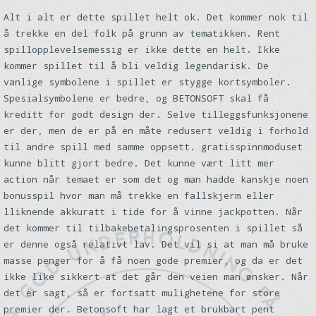
Alt i alt er dette spillet helt ok. Det kommer nok til
å trekke en del folk på grunn av tematikken. Rent
spillopplevelsemessig er ikke dette en helt. Ikke
kommer spillet til å bli veldig legendarisk. De
vanlige symbolene i spillet er stygge kortsymboler.
Spesialsymbolene er bedre, og BETONSOFT skal få
kreditt for godt design der. Selve tilleggsfunksjonene
er der, men de er på en måte redusert veldig i forhold
til andre spill med samme oppsett. gratisspinnmoduset
kunne blitt gjort bedre. Det kunne vært litt mer
action når temaet er som det og man hadde kanskje noen
bonusspil hvor man må trekke en fallskjerm eller
lliknende akkuratt i tide for å vinne jackpotten. Når
det kommer til tilbakebetalingsprosenten i spillet så
er denne også relativt lav. Det vil si at man må bruke
masse penger for å få noen gode premier, og da er det
ikke like sikkert at det går den veien man ønsker. Når
det er sagt, så er fortsatt mulighetene for store
premier der. Betonsoft har lagt et brukbart pent