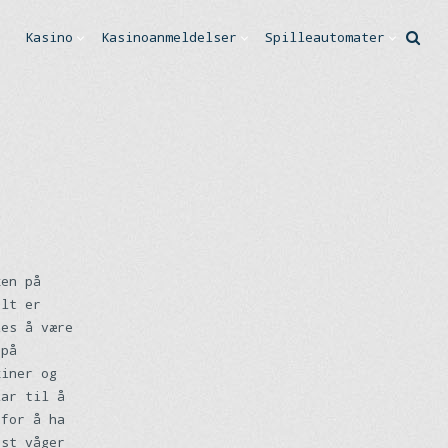
Kasino
Kasinoanmeldelser
Spilleautomater
Search
ken på
elt er
ies å være
 på
kiner og
lar til å
 for å ha
rst våger